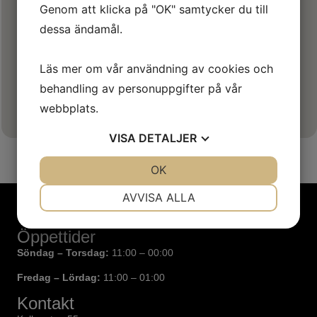
Genom att klicka på "OK" samtycker du till
dessa ändamål.
Läs mer om vår användning av cookies och
behandling av personuppgifter på vår
webbplats.
VISA
DETALJER
JA
NEJ
OK
JA
NEJ
NÖDVÄNDIG
INSTÄLLNINGAR
AVVISA ALLA
JA
NEJ
JA
NEJ
Öppettider
MARKNADSFÖRING
STATISTIK
Söndag – Torsdag:
11:00 – 00:00
Fredag – Lördag:
11:00 – 01:00
Kontakt