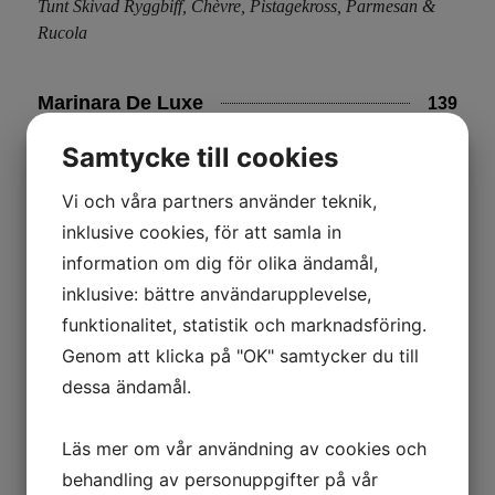
Tunt Skivad Ryggbiff, Chèvre, Pistagekross, Parmesan &
Rucola
Marinara De Luxe
139
Scampi, Bläckfisk, Vitlök, Chili, Citron, Persilja &
Samtycke till cookies
Vitlöksbröd
Vi och våra partners använder teknik,
inklusive cookies, för att samla in
Tapasbricka
189
information om dig för olika ändamål,
Chèvre, Gorgonzola, Fetaost
, Parmigiano Reggiano,
inklusive: bättre användarupplevelse,
Chorizo, Prosciutto di Parma, Ventricina Salame Oliver
,
funktionalitet, statistik och marknadsföring.
Frukt, Soltorkad Tomat, Valnötter, Marmelad & Kex
Genom att klicka på "OK" samtycker du till
dessa ändamål.
Läs mer om vår användning av cookies och
Kolgrill
behandling av personuppgifter på vår