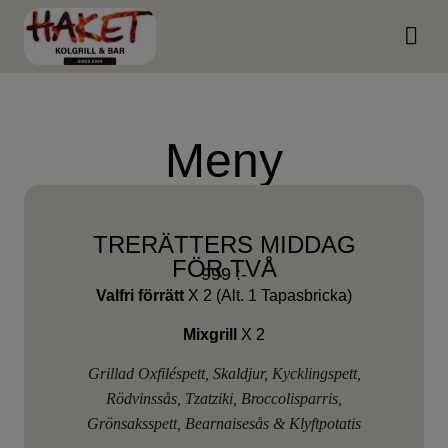
Kontakta os
Meny
TRERÄTTERS MIDDAG
FÖR TVÅ
999 :-
Valfri förrätt
X 2 (Alt. 1 Tapasbricka)
Mixgrill
X 2
Grillad Oxfiléspett, Skaldjur, Kycklingspett,
Rödvinssås, Tzatziki, Broccolisparris,
Grönsaksspett, Bearnaisesås & Klyftpotatis