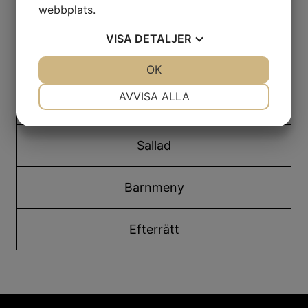
webbplats.
Från Mexiko
VISA
DETALJER
Pasta
JA
NEJ
OK
JA
NEJ
NÖDVÄNDIG
INSTÄLLNINGAR
AVVISA ALLA
Pizza
JA
NEJ
JA
NEJ
MARKNADSFÖRING
STATISTIK
Sallad
Barnmeny
Efterrätt